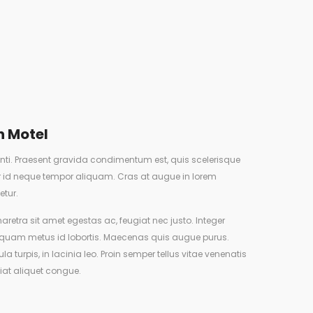
n Motel
ti. Praesent gravida condimentum est, quis scelerisque
lor id neque tempor aliquam. Cras at augue in lorem
etur.
haretra sit amet egestas ac, feugiat nec justo. Integer
uam metus id lobortis. Maecenas quis augue purus.
la turpis, in lacinia leo. Proin semper tellus vitae venenatis
giat aliquet congue.