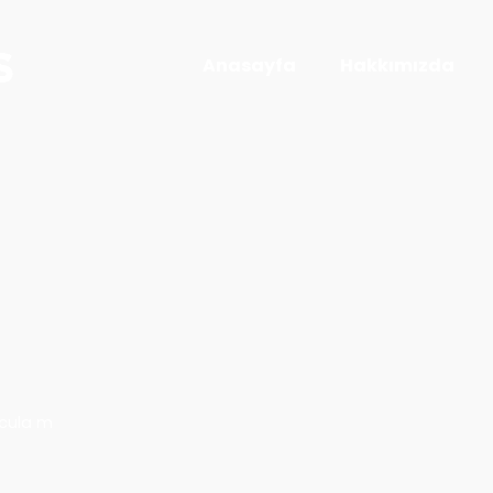
Anasayfa
Hakkımızda
icula m