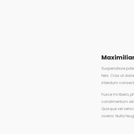
Maximilia
Suspendisse poten
felis. Cras ut do
interdum consect
Fusce mi libero, p
condimentum aliq
Quisque vel vehicu
viverra. Nulla feu