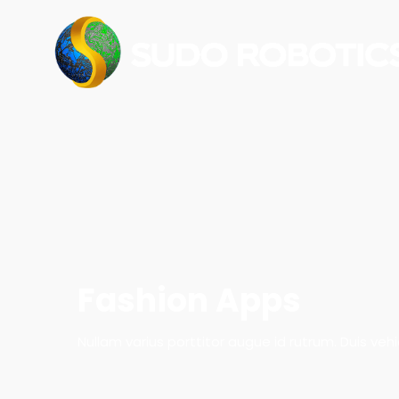
Fashion Apps
Nullam varius porttitor augue id rutrum. Duis veh