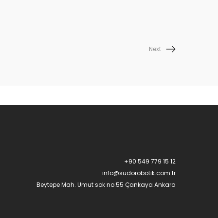
Next
+90 549 779 15 12
info@sudorobotik.com.tr
Beytepe Mah. Umut sok no:55 Çankaya Ankara